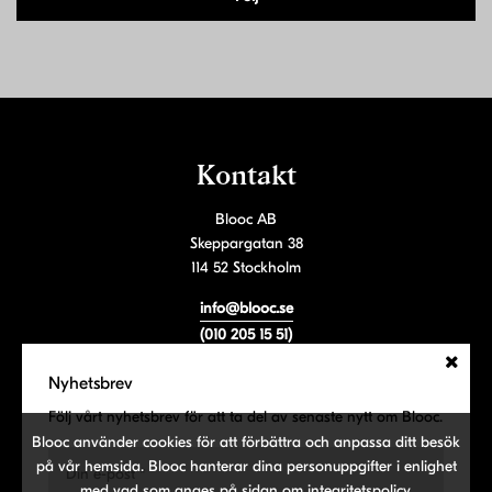
Kontakt
Blooc AB
Skeppargatan 38
114 52 Stockholm
info@blooc.se
(010 205 15 51)
Orgnr: 559075-1508
Nyhetsbrev
Följ vårt nyhetsbrev
Följ vårt nyhetsbrev för att ta del av senaste nytt om Blooc.
Blooc använder cookies för att förbättra och anpassa ditt besök
på vår hemsida. Blooc hanterar dina personuppgifter i enlighet
med vad som anges på
sidan om integritetspolicy
.