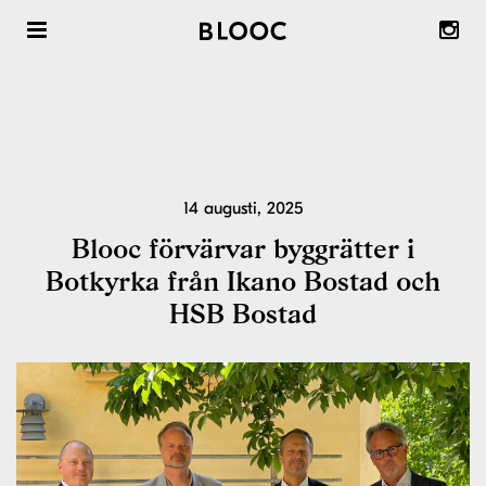
Radhus att köpa
Radhus att hyra
Om våra radhus & trädgårdsstäder
14 augusti, 2025
Om Blooc
Blooc förvärvar byggrätter i
Botkyrka från Ikano Bostad och
Önska Område ™
HSB Bostad
Inspiration & reportage
Nyheter