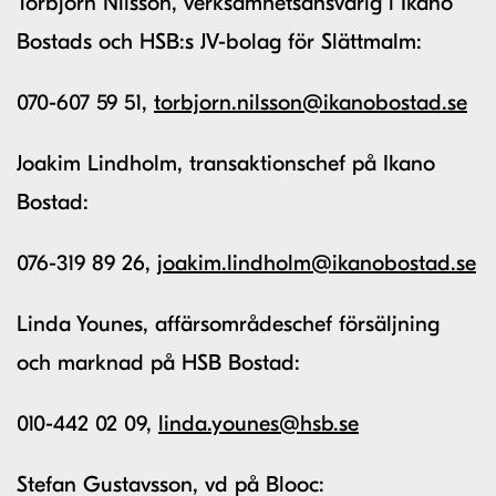
Torbjörn Nilsson, verksamhetsansvarig i Ikano
Bostads och HSB:s JV-bolag för Slättmalm:
070-607 59 51,
torbjorn.nilsson@ikanobostad.se
Joakim Lindholm, transaktionschef på Ikano
Bostad:
076-319 89 26,
joakim.lindholm@ikanobostad.se
Linda Younes, affärsområdeschef försäljning
och marknad på HSB Bostad:
010-442 02 09,
linda.younes@hsb.se
Stefan Gustavsson, vd på Blooc: