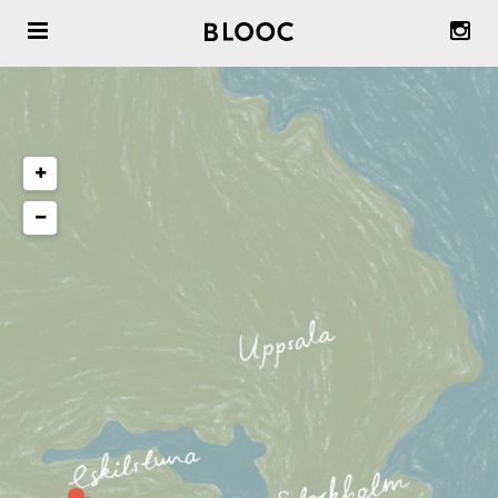
Radhus att köpa
Radhus att hyra
Om våra radhus & trädgårdsstäder
Om Blooc
Önska Område ™
Inspiration & reportage
Nyheter