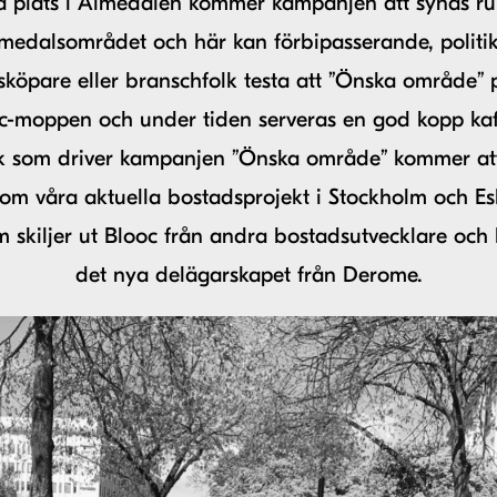
å plats i Almedalen kommer kampanjen att synas ru
medalsområdet och här kan förbipasserande, politik
köpare eller branschfolk testa att ”Önska område” 
oc-moppen och under tiden serveras en god kopp kaf
ik som driver kampanjen ”Önska område” kommer at
 om våra aktuella bostadsprojekt i Stockholm och Esk
 skiljer ut Blooc från andra bostadsutvecklare och
det nya delägarskapet från Derome.