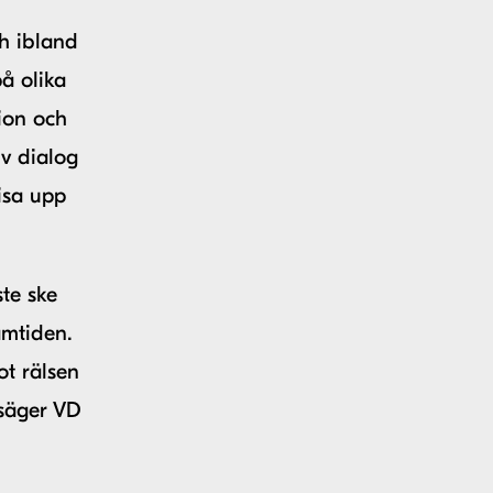
h ibland
å olika
tion och
iv dialog
isa upp
ste ske
amtiden.
ot rälsen
säger VD