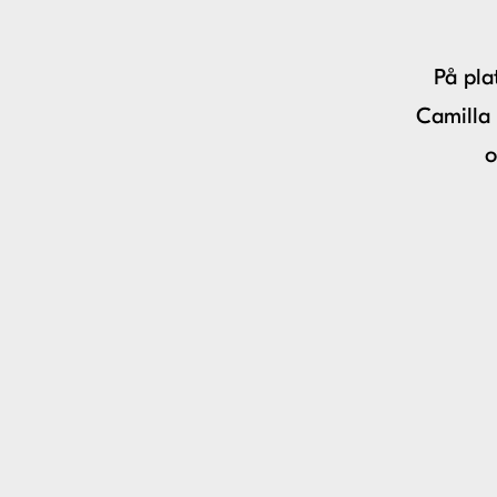
På pla
Camilla 
o