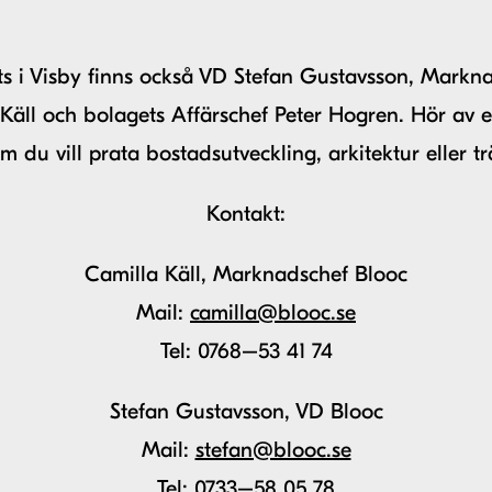
ts i Visby finns också VD Stefan Gustavsson, Markn
Käll och bolagets Affärschef Peter Hogren. Hör av 
m du vill prata bostadsutveckling, arkitektur eller tr
Kontakt:
Camilla Käll, Marknadschef Blooc
Mail:
camilla@blooc.se
Tel: 0768–53 41 74
Stefan Gustavsson, VD Blooc
Mail:
stefan@blooc.se
Tel: 0733–58 05 78