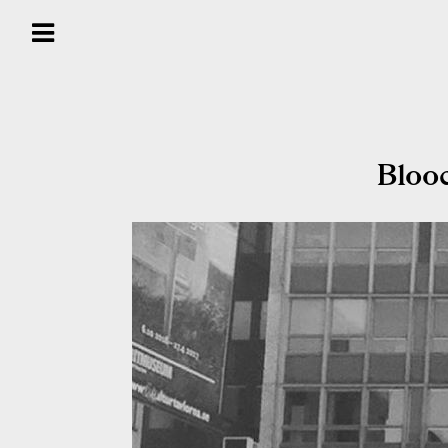
Radhus att köpa
Bloo
Radhus att hyra
Om våra radhus &
trädgårdsstäder
Om Blooc
Önska Område ™
Inspiration & reportage