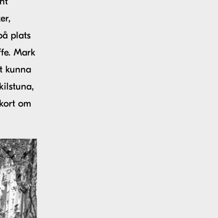
nt
er,
på plats
fe. Mark
t kunna
ilstuna,
 kort om