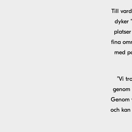
Till var
dyker 
platser
fina omr
med po
”Vi tr
genom t
Genom vå
och kan