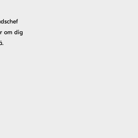
adschef
er om dig
ä.