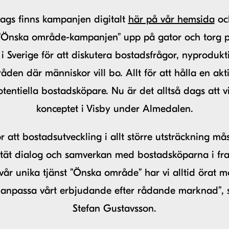
dags finns kampanjen digitalt
här på vår hemsida
oc
”Önska område-kampanjen” upp på gator och torg p
 i Sverige för att diskutera bostadsfrågor, nyproduk
åden där människor vill bo. Allt för att hålla en akt
tentiella bostadsköpare. Nu är det alltså dags att v
konceptet i Visby under Almedalen.
or att bostadsutveckling i allt större utsträckning må
ät dialog och samverkan med bostadsköparna i fr
r unika tjänst ”Önska område” har vi alltid örat m
 anpassa vårt erbjudande efter rådande marknad”, 
Stefan Gustavsson.