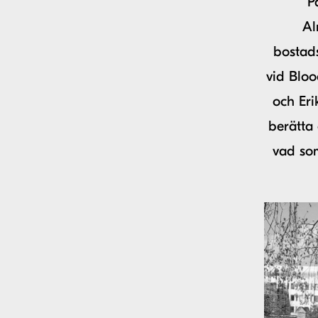
P
Al
bostads
vid Blo
och Er
berätta
vad som