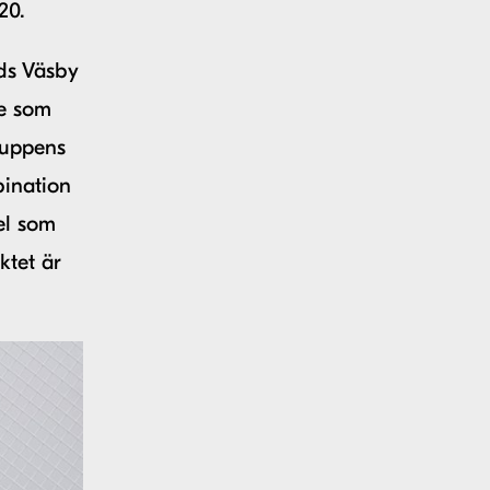
20.
ds Väsby
te som
ruppens
bination
el som
ktet är