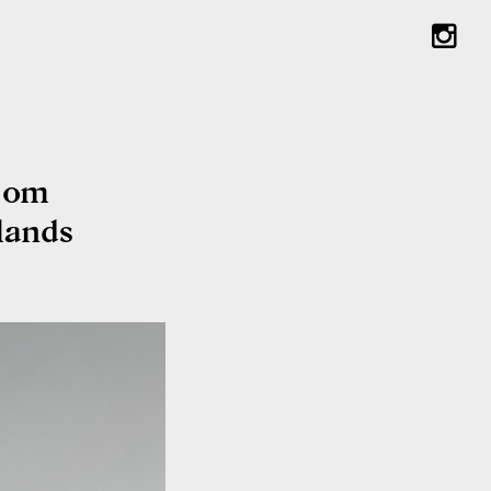
l om
lands