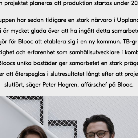
h projektet planeras att produktion startas under 20
ppen har sedan tidigare en stark närvaro i Upplan
i är mycket glada över att ha ingått detta samarbe
gör för Blooc att etablera sig i en ny kommun. TB-g
tighet och erfarenhet som samhällsutvecklare i kom
loocs unika bostäder ger samarbetet en stark präg
 att återspeglas i slutresultatet långt efter att proje
slutfört, säger Peter Hogren, affärschef på Blooc.