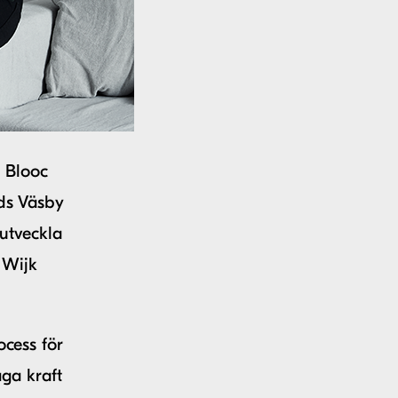
 Blooc
ds Väsby
utveckla
 Wijk
ocess för
ga kraft