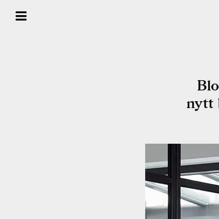
Radhus att köpa
Blo
nytt
Radhus att hyra
Om våra radhus &
trädgårdsstäder
Om Blooc
Önska Område ™
Inspiration & reportage