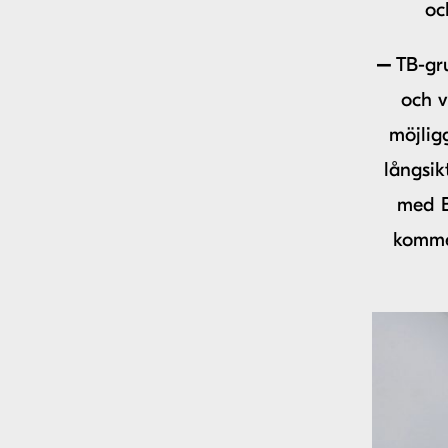
oc
–
TB-gru
och v
möjlig
långsik
med B
kommer