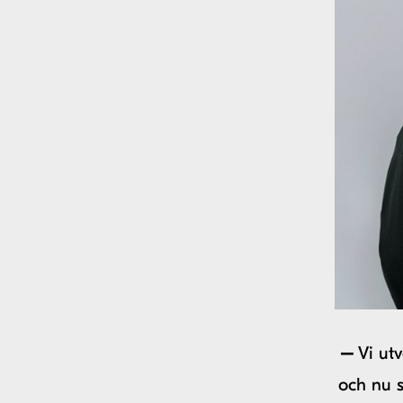
–
Vi utv
och nu 