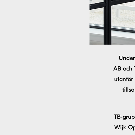
Under
AB och 
utanför
till
TB-grupp
Wijk Op