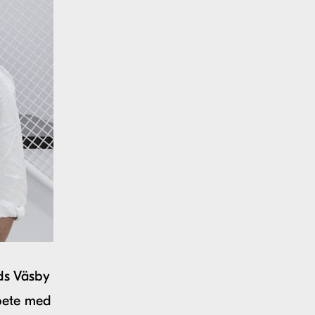
ds Väsby
bete med