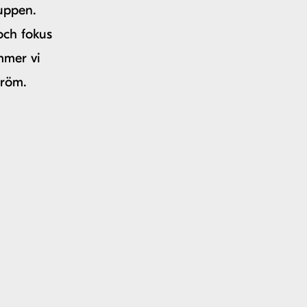
uppen.
och fokus
mmer vi
tröm.