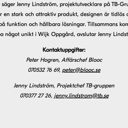
, säger Jenny Lindström, projektutvecklare på TB-Gr
r en stark och attraktiv produkt, designen är tidlös 
 på funktion och hållbara lösningar. Tillsammans ko
a något unikt i Wijk Oppgård, avslutar Jenny Linds
Kontaktuppgifter:
Peter Hogren, Affärschef Blooc
070532 76 69,
peter@blooc.se
Jenny Lindström, Projektchef TB-gruppen
070377 27 26,
jenny.lindstrom@tb.se