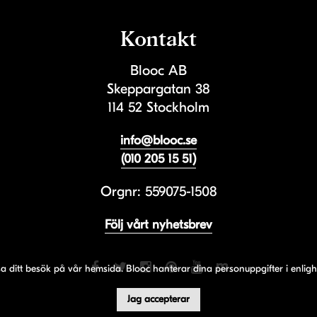
Kontakt
Blooc AB
Skeppargatan 38
114 52 Stockholm
info@blooc.se
(010 205 15 51)
Orgnr: 559075-1508
Följ vårt nyhetsbrev
sa ditt besök på vår hemsida. Blooc hanterar dina personuppgifter i enl
Jag accepterar