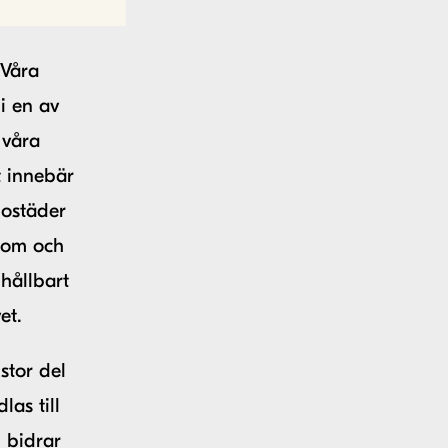
 Våra
i en av
 våra
t innebär
bostäder
a om och
 hållbart
et.
stor del
as till
, bidrar