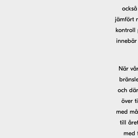
också 
jämfört 
kontroll
innebär
När vår
bränsl
och där
över t
med måle
till år
med f