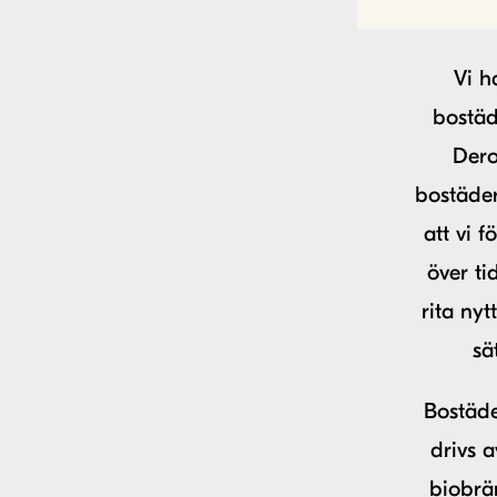
Vi h
bostäd
Dero
bostäder
att vi 
över ti
rita nyt
sä
Bostäde
drivs 
biobrän