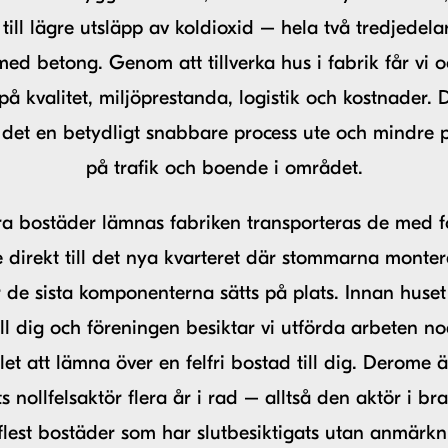
till lägre utsläpp av koldioxid – hela två tredjedela
med betong. Genom att tillverka hus i fabrik får vi 
 på kvalitet, miljöprestanda, logistik och kostnader.
 det en betydligt snabbare process ute och mindre 
på trafik och boende i området.
a bostäder lämnas fabriken transporteras de med fos
e direkt till det nya kvarteret där stommarna monter
 de sista komponenterna sätts på plats. Innan huse
ill dig och föreningen besiktar vi utförda arbeten n
t att lämna över en felfri bostad till dig. Derome 
ets nollfelsaktör flera år i rad – alltså den aktör i b
lest bostäder som har slutbesiktigats utan anmärkn