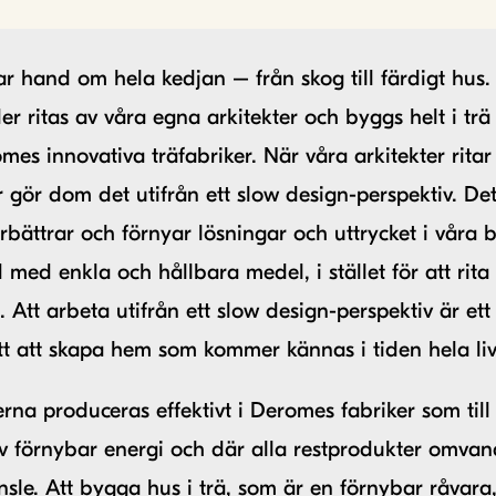
ar hand om hela kedjan – från skog till färdigt hus.
er ritas av våra egna arkitekter och byggs helt i trä 
mes innovativa träfabriker. När våra arkitekter ritar
 gör dom det utifrån ett slow design-perspektiv. De
förbättrar och förnyar lösningar och uttrycket i våra 
d med enkla och hållbara medel, i stället för att rit
t. Att arbeta utifrån ett slow design-perspektiv är ett
tt att skapa hem som kommer kännas i tiden hela liv
rna produceras effektivt i Deromes fabriker som till 
av förnybar energi och där alla restprodukter omvandl
sle. Att bygga hus i trä, som är en förnybar råvara