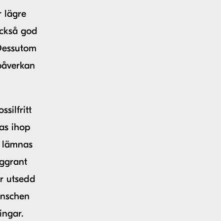
r lägre
också god
 Dessutom
påverkan
silfritt
as ihop
t lämnas
oggrant
är utsedd
ranschen
ingar.