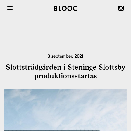
Radhus att köpa
Radhus att hyra
Om våra radhus & trädgårdsstäder
3 september, 2021
Om Blooc
Slottsträdgården i Steninge Slottsby
produktionsstartas
Önska Område ™
Inspiration & reportage
Nyheter