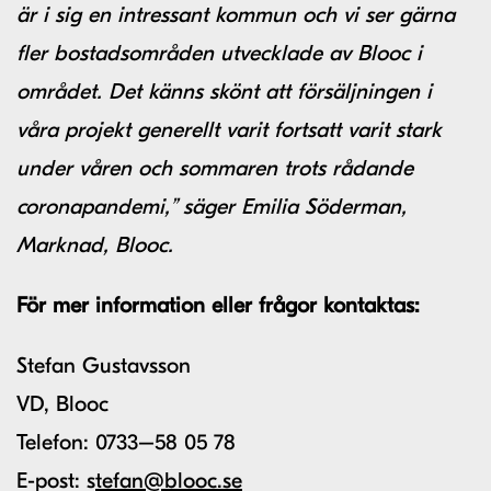
är i sig en intressant kommun och vi ser gärna
fler bostadsområden utvecklade av Blooc i
området. Det känns skönt att försäljningen i
våra projekt generellt varit fortsatt varit stark
under våren och sommaren trots rådande
coronapandemi,” säger Emilia Söderman,
Marknad, Blooc.
För mer information eller frågor kontaktas:
Stefan Gustavsson
VD, Blooc
Te
l
efon:
07
33
–
58 05 78
E-post: s
tefan@blooc.se