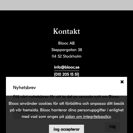
Kontakt
Blooc AB
Skeppargatan 38
114 52 Stockholm
info@blooc.se
(010 205 15 51)
Orgnr: 559075-1508
Nyhetsbrev
Följ vårt nyhetsbrev
Följ vårt nyhetsbrev för att ta del av senaste nytt om Blooc.
Blooc använder cookies för att förbättra och anpassa ditt besök
på vår hemsida. Blooc hanterar dina personuppgifter i enlighet
med vad som anges på
sidan om integritetspolicy
.
Följ
Jag accepterar