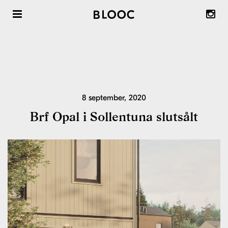
Radhus att köpa
Radhus att hyra
Om våra radhus & trädgårdsstäder
8 september, 2020
Om Blooc
Brf Opal i Sollentuna slutsålt
Önska Område ™
Inspiration & reportage
Nyheter