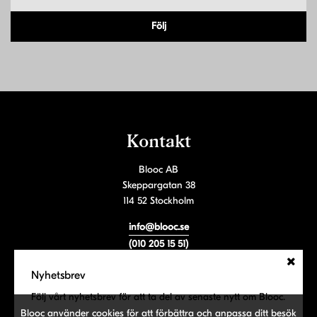
Följ
Kontakt
Blooc AB
Skeppargatan 38
114 52 Stockholm
info@blooc.se
(010 205 15 51)
Orgnr: 559075-1508
Nyhetsbrev
Följ vårt nyhetsbrev
Följ vårt nyhetsbrev för att ta del av senaste nytt om Blooc.
Blooc använder cookies för att förbättra och anpassa ditt besök