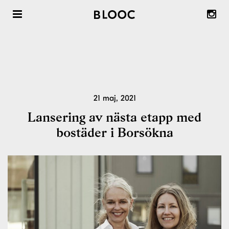
Radhus att köpa
Radhus att hyra
Om våra radhus & trädgårdsstäder
21 maj, 2021
Om Blooc
Lansering av nästa etapp med
bostäder i Borsökna
Önska Område ™
Inspiration & reportage
Nyheter