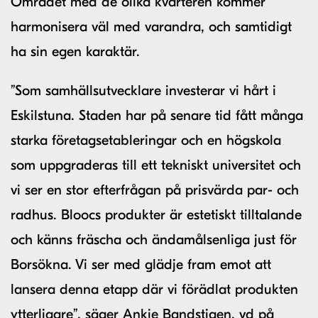
Området med de olika kvarteren kommer
harmonisera väl med varandra, och samtidigt
ha sin egen karaktär.
”Som samhällsutvecklare investerar vi hårt i
Eskilstuna. Staden har på senare tid fått många
starka företagsetableringar och en högskola
som uppgraderas till ett tekniskt universitet och
vi ser en stor efterfrågan på prisvärda par- och
radhus. Bloocs produkter är estetiskt tilltalande
och känns fräscha och ändamålsenliga just för
Borsökna. Vi ser med glädje fram emot att
lansera denna etapp där vi förädlat produkten
ytterligare”, säger Ankie Bandstigen, vd på