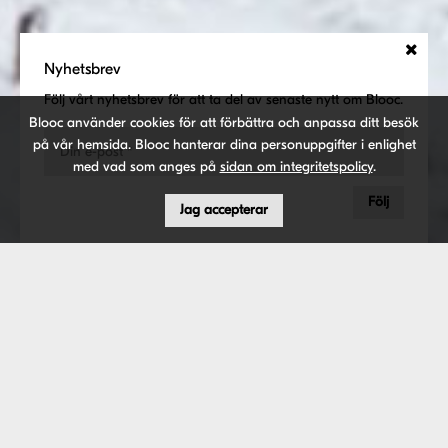
Nyhetsbrev
Följ vårt nyhetsbrev för att ta del av senaste nytt om Blooc.
Blooc använder cookies för att förbättra och anpassa ditt besök
på vår hemsida. Blooc hanterar dina personuppgifter i enlighet
med vad som anges på
sidan om integritetspolicy
.
Följ
Jag accepterar
Brick – Lindbacken
Det är svårt att inte älska tegel. Klassiskt. Med smak
av elegans och en alldeles säregen pondus. 14 st
parhus & friliggande hus med fasader i tegel.