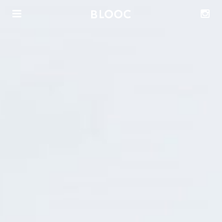
Radhus att köpa
Radhus att hyra
Om våra radhus & trädgårdsstäder
Om Blooc
Önska Område ™
Inspiration & reportage
Nyheter