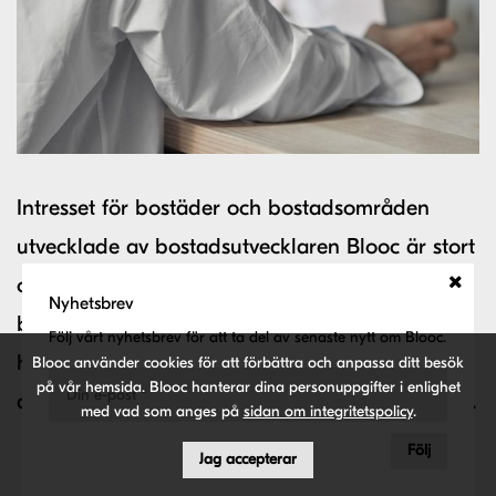
Intresset för bostäder och bostadsområden
utvecklade av bostadsutvecklaren Blooc är stort
och för att möta bolaget 5-årsplan behöver
Nyhetsbrev
bland annat arkitektavdelningen växa. Under
Följ vårt nyhetsbrev för att ta del av senaste nytt om Blooc.
hösten inledde Blooc rekrytering av två nya
Blooc använder cookies för att förbättra och anpassa ditt besök
på vår hemsida. Blooc hanterar dina personuppgifter i enlighet
arkitekter och omkring 300 ansökningar kom in.
med vad som anges på
sidan om integritetspolicy
.
Följ
Jag accepterar