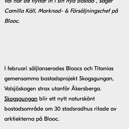
val när de flyttar in i sin nya bostad”, säger
Camilla Käll, Marknad- & Försäljningschef på
Blooc.
I februari säljlanserades Bloocs och Titanias
gemensamma bostadsprojekt Skogsgungan,
Valsjöskogen strax utanför Åkersberga.
Skogsgungan
blir ett nytt naturskönt
bostadsområde om 30 stadsradhus ritade av
arktiekterna på Blooc.