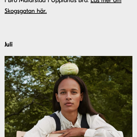
i Bro Mälarstad i Upplands Bro.
Läs mer om
Skogsgatan här.
Juli