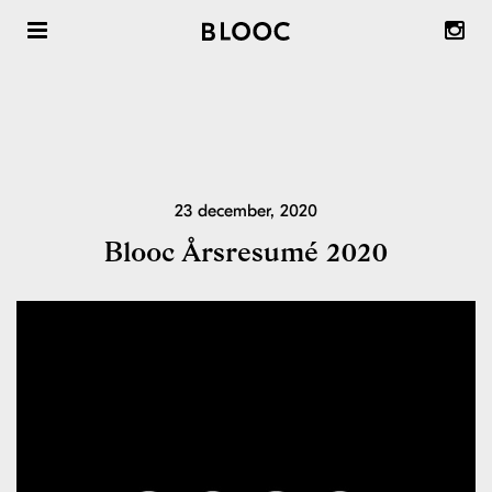
Radhus att köpa
Radhus att hyra
Om våra radhus & trädgårdsstäder
23 december, 2020
Om Blooc
Blooc Årsresumé 2020
Önska Område ™
Inspiration & reportage
Nyheter